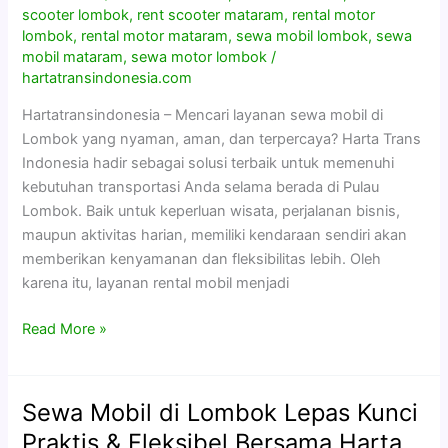
&
scooter lombok
,
rent scooter mataram
,
rental motor
lombok
,
rental motor mataram
,
sewa mobil lombok
,
sewa
Nyaman
mobil mataram
,
sewa motor lombok
/
Bersama
hartatransindonesia.com
Harta
Trans
Hartatransindonesia – Mencari layanan sewa mobil di
Indonesia
Lombok yang nyaman, aman, dan terpercaya? Harta Trans
Indonesia hadir sebagai solusi terbaik untuk memenuhi
kebutuhan transportasi Anda selama berada di Pulau
Lombok. Baik untuk keperluan wisata, perjalanan bisnis,
maupun aktivitas harian, memiliki kendaraan sendiri akan
memberikan kenyamanan dan fleksibilitas lebih. Oleh
karena itu, layanan rental mobil menjadi
Read More »
Sewa Mobil di Lombok Lepas Kunci
Sewa
Mobil
Praktis & Fleksibel Bersama Harta