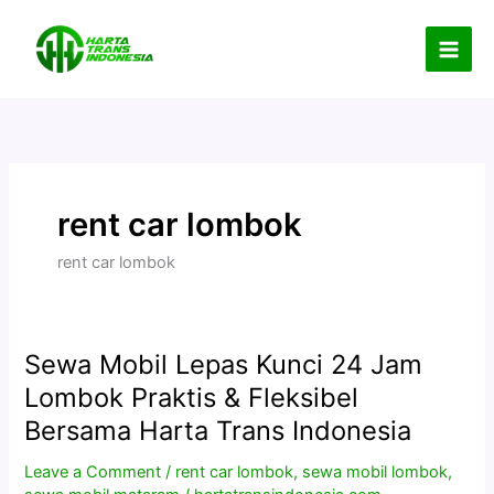
Skip
to
content
rent car lombok
rent car lombok
Sewa Mobil Lepas Kunci 24 Jam
Sewa
Mobil
Lombok Praktis & Fleksibel
Lepas
Bersama Harta Trans Indonesia
Kunci
24
Leave a Comment
/
rent car lombok
,
sewa mobil lombok
,
Jam