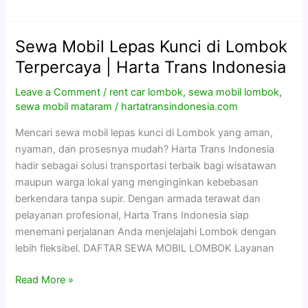
Sewa Mobil Lepas Kunci di Lombok
Sewa
Mobil
Terpercaya | Harta Trans Indonesia
Lepas
Leave a Comment
/
rent car lombok
,
sewa mobil lombok
,
Kunci
sewa mobil mataram
/
hartatransindonesia.com
di
Lombok
Mencari sewa mobil lepas kunci di Lombok yang aman,
Terpercaya
nyaman, dan prosesnya mudah? Harta Trans Indonesia
|
hadir sebagai solusi transportasi terbaik bagi wisatawan
Harta
maupun warga lokal yang menginginkan kebebasan
Trans
berkendara tanpa supir. Dengan armada terawat dan
Indonesia
pelayanan profesional, Harta Trans Indonesia siap
menemani perjalanan Anda menjelajahi Lombok dengan
lebih fleksibel. DAFTAR SEWA MOBIL LOMBOK Layanan
Read More »