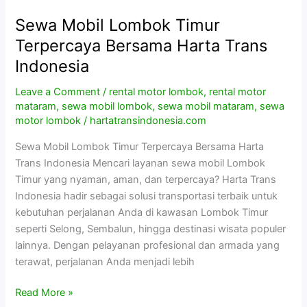
Sewa Mobil Lombok Timur
Sewa
Mobil
Terpercaya Bersama Harta Trans
Lombok
Indonesia
Timur
Terpercaya
Leave a Comment
/
rental motor lombok
,
rental motor
Bersama
mataram
,
sewa mobil lombok
,
sewa mobil mataram
,
sewa
motor lombok
/
hartatransindonesia.com
Harta
Trans
Sewa Mobil Lombok Timur Terpercaya Bersama Harta
Indonesia
Trans Indonesia Mencari layanan sewa mobil Lombok
Timur yang nyaman, aman, dan terpercaya? Harta Trans
Indonesia hadir sebagai solusi transportasi terbaik untuk
kebutuhan perjalanan Anda di kawasan Lombok Timur
seperti Selong, Sembalun, hingga destinasi wisata populer
lainnya. Dengan pelayanan profesional dan armada yang
terawat, perjalanan Anda menjadi lebih
Read More »