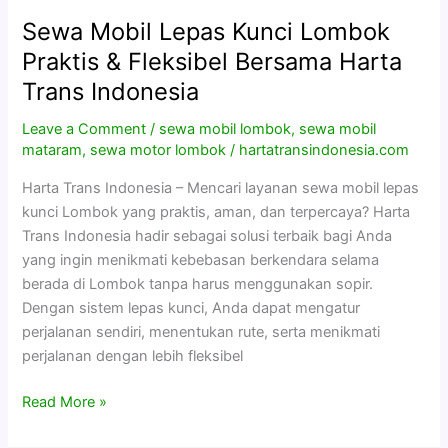
Sewa Mobil Lepas Kunci Lombok
Sewa
Mobil
Praktis & Fleksibel Bersama Harta
Lepas
Trans Indonesia
Kunci
Lombok
Leave a Comment
/
sewa mobil lombok
,
sewa mobil
Praktis
mataram
,
sewa motor lombok
/
hartatransindonesia.com
&
Harta Trans Indonesia – Mencari layanan sewa mobil lepas
Fleksibel
kunci Lombok yang praktis, aman, dan terpercaya? Harta
Bersama
Trans Indonesia hadir sebagai solusi terbaik bagi Anda
Harta
yang ingin menikmati kebebasan berkendara selama
Trans
berada di Lombok tanpa harus menggunakan sopir.
Indonesia
Dengan sistem lepas kunci, Anda dapat mengatur
perjalanan sendiri, menentukan rute, serta menikmati
perjalanan dengan lebih fleksibel
Read More »