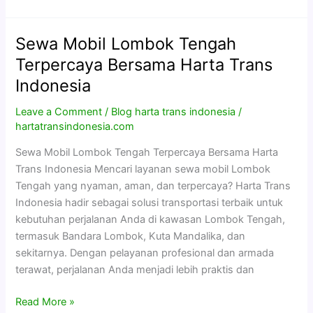
Sewa Mobil Lombok Tengah
Sewa
Mobil
Terpercaya Bersama Harta Trans
Lombok
Indonesia
Tengah
Terpercaya
Leave a Comment
/
Blog harta trans indonesia
/
Bersama
hartatransindonesia.com
Harta
Sewa Mobil Lombok Tengah Terpercaya Bersama Harta
Trans
Trans Indonesia Mencari layanan sewa mobil Lombok
Indonesia
Tengah yang nyaman, aman, dan terpercaya? Harta Trans
Indonesia hadir sebagai solusi transportasi terbaik untuk
kebutuhan perjalanan Anda di kawasan Lombok Tengah,
termasuk Bandara Lombok, Kuta Mandalika, dan
sekitarnya. Dengan pelayanan profesional dan armada
terawat, perjalanan Anda menjadi lebih praktis dan
Read More »