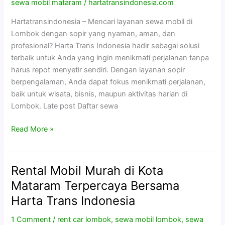
Sopir
sewa mobil mataram
/
hartatransindonesia.com
Nyaman
Hartatransindonesia – Mencari layanan sewa mobil di
&
Lombok dengan sopir yang nyaman, aman, dan
Profesional
profesional? Harta Trans Indonesia hadir sebagai solusi
Bersama
terbaik untuk Anda yang ingin menikmati perjalanan tanpa
Harta
harus repot menyetir sendiri. Dengan layanan sopir
Trans
berpengalaman, Anda dapat fokus menikmati perjalanan,
Indonesia
baik untuk wisata, bisnis, maupun aktivitas harian di
Lombok. Late post Daftar sewa
Read More »
Rental Mobil Murah di Kota
Rental
Mobil
Mataram Terpercaya Bersama
Murah
Harta Trans Indonesia
di
Kota
1 Comment
/
rent car lombok
,
sewa mobil lombok
,
sewa