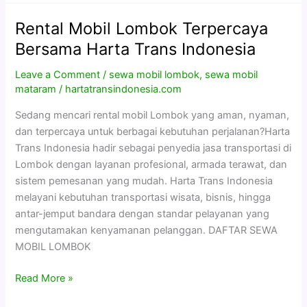
Rental Mobil Lombok Terpercaya
Rental
Mobil
Bersama Harta Trans Indonesia
Lombok
Leave a Comment
/
sewa mobil lombok
,
sewa mobil
Terpercaya
mataram
/
hartatransindonesia.com
Bersama
Harta
Sedang mencari rental mobil Lombok yang aman, nyaman,
Trans
dan terpercaya untuk berbagai kebutuhan perjalanan?Harta
Indonesia
Trans Indonesia hadir sebagai penyedia jasa transportasi di
Lombok dengan layanan profesional, armada terawat, dan
sistem pemesanan yang mudah. Harta Trans Indonesia
melayani kebutuhan transportasi wisata, bisnis, hingga
antar-jemput bandara dengan standar pelayanan yang
mengutamakan kenyamanan pelanggan. DAFTAR SEWA
MOBIL LOMBOK
Read More »