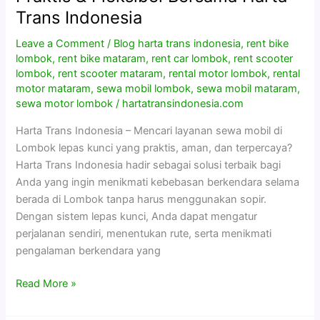
di
Trans Indonesia
Lombok
Lepas
Leave a Comment
/
Blog harta trans indonesia
,
rent bike
Kunci
lombok
,
rent bike mataram
,
rent car lombok
,
rent scooter
lombok
,
rent scooter mataram
,
rental motor lombok
,
rental
Praktis
motor mataram
,
sewa mobil lombok
,
sewa mobil mataram
,
&
sewa motor lombok
/
hartatransindonesia.com
Fleksibel
Bersama
Harta Trans Indonesia – Mencari layanan sewa mobil di
Harta
Lombok lepas kunci yang praktis, aman, dan terpercaya?
Trans
Harta Trans Indonesia hadir sebagai solusi terbaik bagi
Indonesia
Anda yang ingin menikmati kebebasan berkendara selama
berada di Lombok tanpa harus menggunakan sopir.
Dengan sistem lepas kunci, Anda dapat mengatur
perjalanan sendiri, menentukan rute, serta menikmati
pengalaman berkendara yang
Read More »