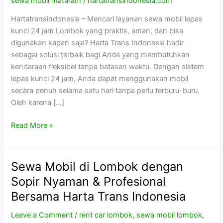
sewa mobil mataram
/
hartatransindonesia.com
Lombok
Hartatransindonesia – Mencari layanan sewa mobil lepas
Praktis
kunci 24 jam Lombok yang praktis, aman, dan bisa
&
digunakan kapan saja? Harta Trans Indonesia hadir
Fleksibel
sebagai solusi terbaik bagi Anda yang membutuhkan
Bersama
kendaraan fleksibel tanpa batasan waktu. Dengan sistem
Harta
lepas kunci 24 jam, Anda dapat menggunakan mobil
Trans
secara penuh selama satu hari tanpa perlu terburu-buru.
Indonesia
Oleh karena […]
Read More »
Sewa Mobil di Lombok dengan
Sewa
Mobil
Sopir Nyaman & Profesional
di
Bersama Harta Trans Indonesia
Lombok
dengan
Leave a Comment
/
rent car lombok
,
sewa mobil lombok
,