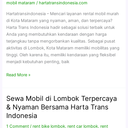
Mataram
mobil mataram
/
hartatransindonesia.com
Terpercaya
Hartatransindonesia – Mencari layanan rental mobil murah
Bersama
di Kota Mataram yang nyaman, aman, dan terpercaya?
Harta
Harta Trans Indonesia hadir sebagai solusi terbaik untuk
Trans
Anda yang membutuhkan kendaraan dengan harga
Indonesia
terjangkau tanpa mengorbankan kualitas. Sebagai pusat
aktivitas di Lombok, Kota Mataram memiliki mobilitas yang
tinggi. Oleh karena itu, memiliki kendaraan yang fleksibel
menjadi kebutuhan penting, baik
Read More »
Sewa Mobil di Lombok Terpercaya
Sewa
Mobil
& Nyaman Bersama Harta Trans
di
Indonesia
Lombok
Terpercaya
1 Comment
/
rent bike lombok
,
rent car lombok
,
rent