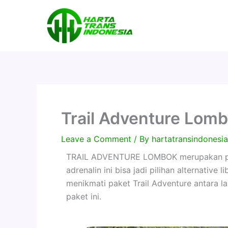
Skip
to
content
Trail Adventure Lom
Leave a Comment
/ By
hartatransindones
TRAIL ADVENTURE LOMBOK merupakan pet
adrenalin ini bisa jadi pilihan alternativ
menikmati paket Trail Adventure antara la
paket ini.