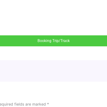
Booking Trip/Track
equired fields are marked
*