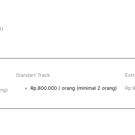
i)
Standart Track
Ext
Rp.800.000 / orang (minimal 2 orang)
Rp.9
ang)