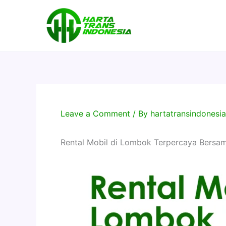
Skip
to
content
Leave a Comment
/ By
hartatransindones
Rental Mobil di Lombok Terpercaya Bersam