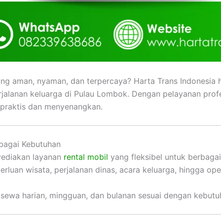
ng aman, nyaman, dan terpercaya? Harta Trans Indonesia ha
rjalanan keluarga di Pulau Lombok. Dengan pelayanan profe
praktis dan menyenangkan.
bagai Kebutuhan
yediakan layanan
rental mobil
yang fleksibel untuk berbagai
uan wisata, perjalanan dinas, acara keluarga, hingga ope
si sewa harian, mingguan, dan bulanan sesuai dengan kebut