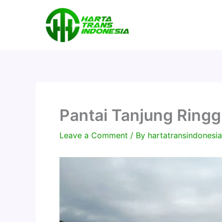
Skip
to
content
Pantai Tanjung Ringg
Leave a Comment
/ By
hartatransindones