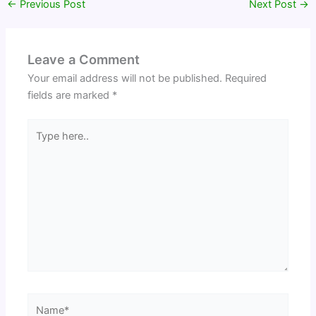
←
Previous Post
Next Post
→
Leave a Comment
Your email address will not be published.
Required
fields are marked
*
Type
here..
Name*