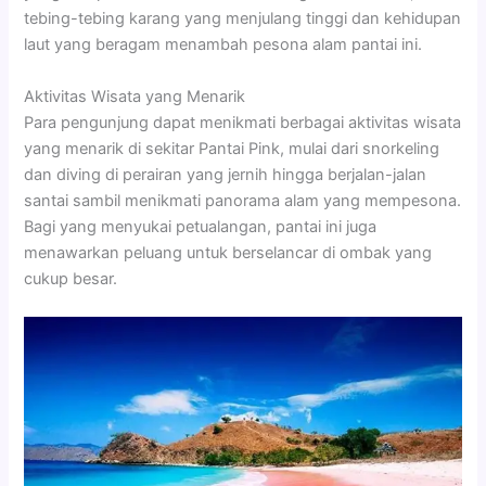
tebing-tebing karang yang menjulang tinggi dan kehidupan
laut yang beragam menambah pesona alam pantai ini.
Aktivitas Wisata yang Menarik
Para pengunjung dapat menikmati berbagai aktivitas wisata
yang menarik di sekitar Pantai Pink, mulai dari snorkeling
dan diving di perairan yang jernih hingga berjalan-jalan
santai sambil menikmati panorama alam yang mempesona.
Bagi yang menyukai petualangan, pantai ini juga
menawarkan peluang untuk berselancar di ombak yang
cukup besar.