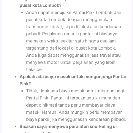
pusat kota Lombok?
Anda dapat menuju ke Pantai Pink Lombok dari
pusat kota Lombok dengan menggunakan
transportasi darat, seperti taksi atau kendaraan
pribadi. Perjalanan menuju pantai ini biasanya
memakan waktu sekitar satu hingga dua jam
tergantung dari lokasi di pusat kota Lombok.
Anda juga dapat menggunakan jasa travel atau
menyewa motor untuk perjalanan yang lebih
fleksibel.
Apakah ada biaya masuk untuk mengunjungi Pantai
Pink?
Tidak, tidak ada biaya masuk untuk mengunjungi
Pantai Pink. Pantai ini terbuka untuk umum dan
dapat dinikmati tanpa perlu membayar biaya
masuk. Namun, Anda mungkin perlu membayar
biaya parkir jika menggunakan kendaraan pribadi.
Bisakah saya menyewa peralatan snorkeling di